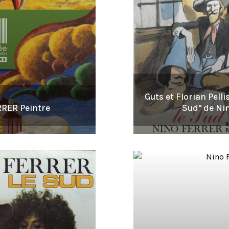
Guts et Florian Pellis
RER Peintre
Sud" de Ni