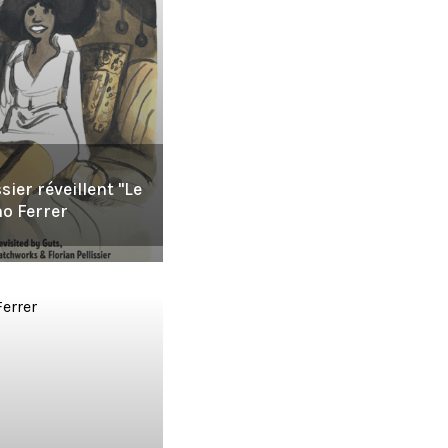
sier réveillent "Le
no Ferrer